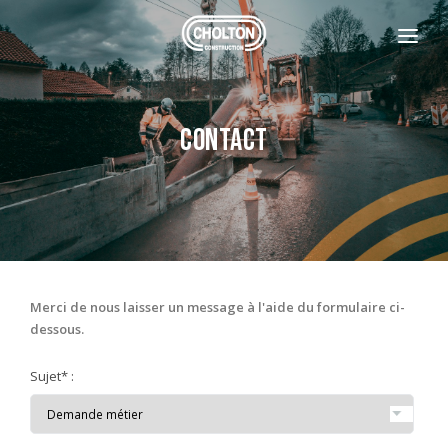
L'ENTREPRISE
NOS CLIENTS
CONTACT
CONTACT
CONTACTEZ-NOUS
REJOIGNEZ-NOUS
+33 4 77 29 61 10
Merci de nous laisser un message à l'aide du formulaire ci-
dessous.
Sujet
*
: